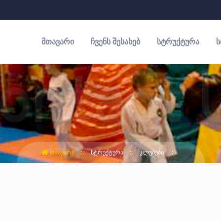
ᲛᲗᲐᲕᲐᲠᲘ
ᲩᲕᲔᲜᲡ ᲨᲔᲡᲐᲮᲔᲑ
ᲡᲢᲠᲣᲥᲢᲣᲠᲐ
Ს
ᲛᲗᲐᲕᲐᲠᲘ
ᲡᲢᲠᲣᲥᲢᲣᲠᲐ
ᲙᲚᲣᲑᲔᲑᲘ