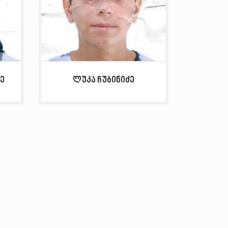
ე
ლუკა ჩუბინიძე