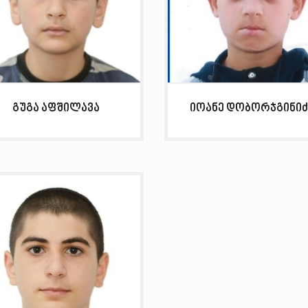
გუგა აფშილავა
იოანე დობორჯგინიძ