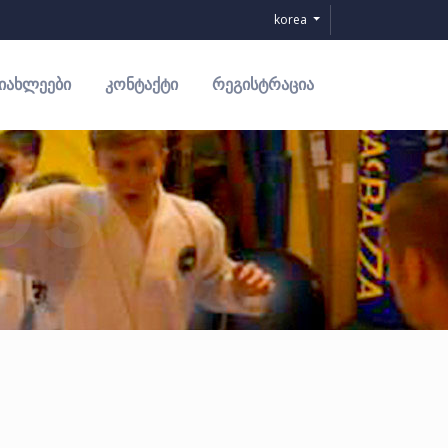
korea
ᲘᲐᲮᲚᲔᲔᲑᲘ
ᲙᲝᲜᲢᲐᲥᲢᲘ
ᲠᲔᲒᲘᲡᲢᲠᲐᲪᲘᲐ