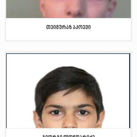
თეიმურაზ აკოევი