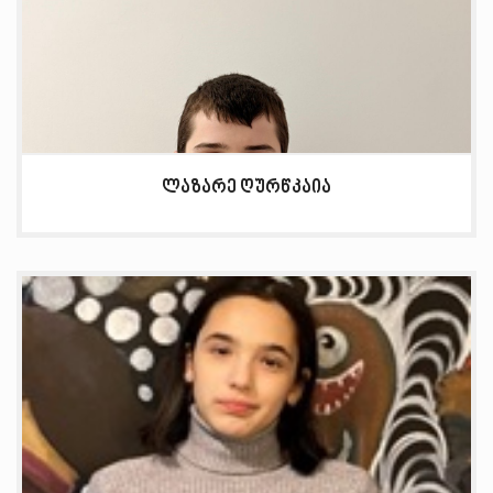
ლაზარე ღურწკაია