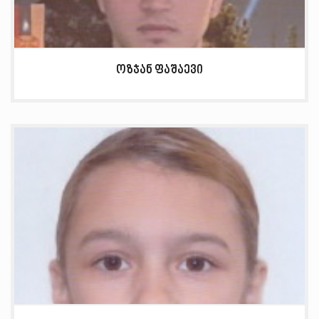
ოზჯან ფაშაევი