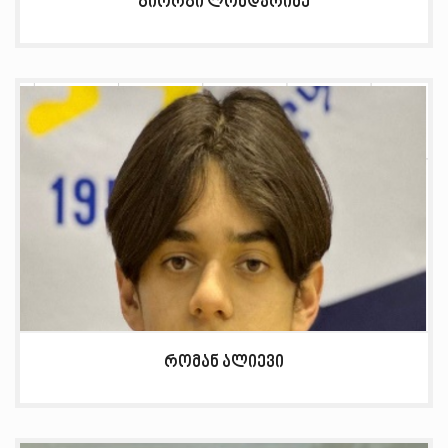
გიორგი ლონდარიძე
რომან ალიევი