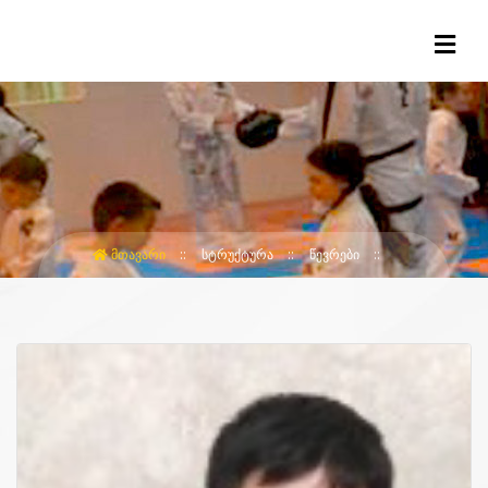
ᲛᲗᲐᲕᲐᲠᲘ
ᲡᲢᲠᲣᲥᲢᲣᲠᲐ
ᲬᲔᲕᲠᲔᲑᲘ