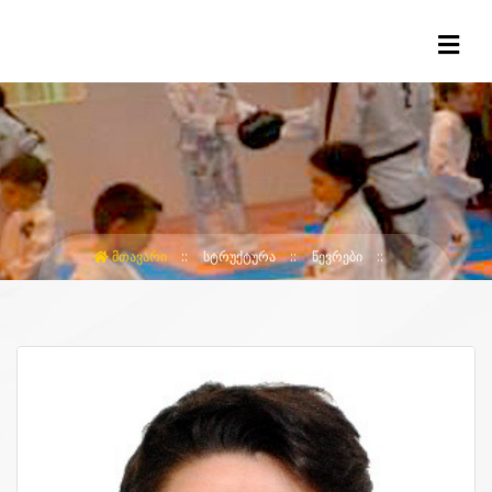
ᲛᲗᲐᲕᲐᲠᲘ
ᲡᲢᲠᲣᲥᲢᲣᲠᲐ
ᲬᲔᲕᲠᲔᲑᲘ