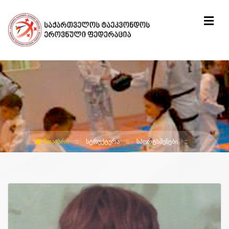
ᲛᲗᲐᲕᲐᲠᲘ
ᲡᲢᲠᲣᲥᲢᲣᲠᲐ
ᲡᲞᲝᲠᲢᲡᲛᲔᲜᲔᲑᲘ