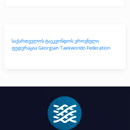
საქართველოს ტაეკვონდოს ეროვნული
ფედერაცია Georgian Taekwondo Federation