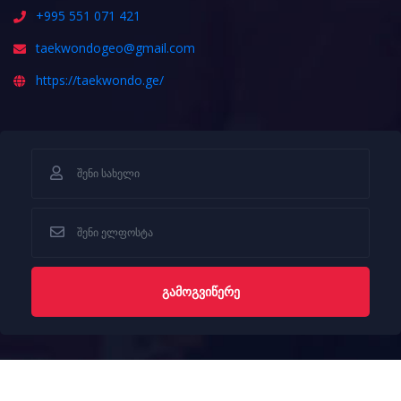
+995 551 071 421
taekwondogeo@gmail.com
https://taekwondo.ge/
ᲒᲐᲛᲝᲒᲕᲘᲬᲔᲠᲔ