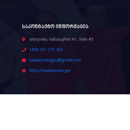
საკონტაქტო ინფორმაცია
თბილისი, ხიზაბავრის #1, ჩიხი #5
+995 551 071 421
taekwondogeo@gmail.com
https://taekwondo.ge/
ᲒᲐᲛᲝᲒᲕᲘᲬᲔᲠᲔ