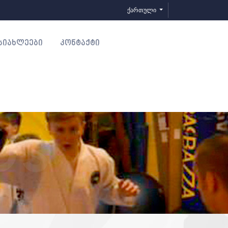
ქართული
ᲡᲘᲐᲮᲚᲔᲔᲑᲘ
ᲙᲝᲜᲢᲐᲥᲢᲘ