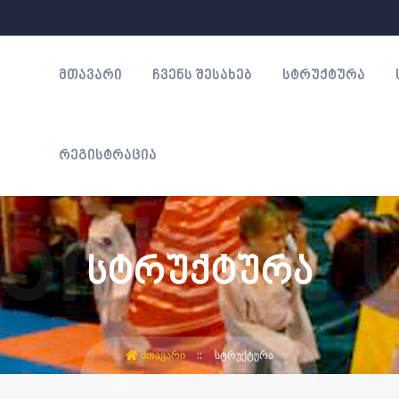
ᲛᲗᲐᲕᲐᲠᲘ
ᲩᲕᲔᲜᲡ ᲨᲔᲡᲐᲮᲔᲑ
ᲡᲢᲠᲣᲥᲢᲣᲠᲐ
ᲠᲔᲒᲘᲡᲢᲠᲐᲪᲘᲐ
სტრუქტურა
ᲛᲗᲐᲕᲐᲠᲘ
ᲡᲢᲠᲣᲥᲢᲣᲠᲐ