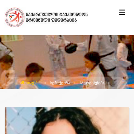
ᲛᲗᲐᲕᲐᲠᲘ
ᲡᲢᲠᲣᲥᲢᲣᲠᲐ
ᲡᲞᲝᲠᲢᲡᲛᲔᲜᲔᲑᲘ