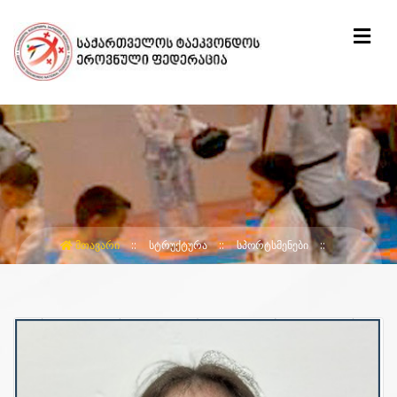
ᲛᲗᲐᲕᲐᲠᲘ
ᲡᲢᲠᲣᲥᲢᲣᲠᲐ
ᲡᲞᲝᲠᲢᲡᲛᲔᲜᲔᲑᲘ