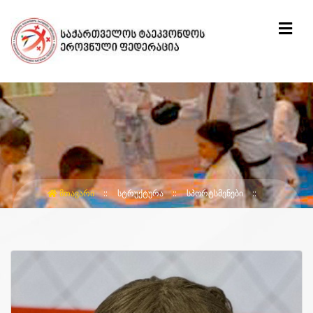
ᲛᲗᲐᲕᲐᲠᲘ
ᲡᲢᲠᲣᲥᲢᲣᲠᲐ
ᲡᲞᲝᲠᲢᲡᲛᲔᲜᲔᲑᲘ