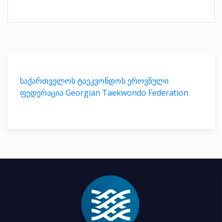
საქართველოს ტაეკვონდოს ეროვნული
ფედერაცია Georgian Taekwondo Federation