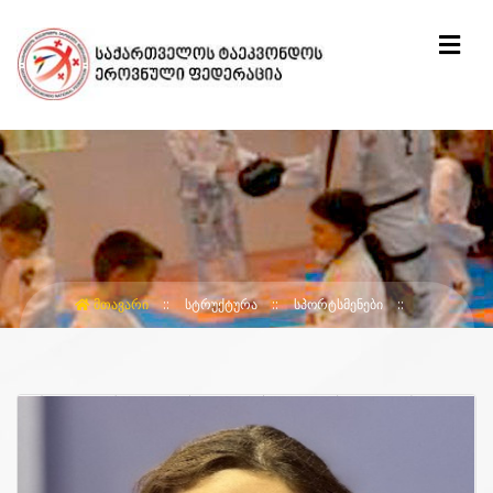
ᲛᲗᲐᲕᲐᲠᲘ
ᲡᲢᲠᲣᲥᲢᲣᲠᲐ
ᲡᲞᲝᲠᲢᲡᲛᲔᲜᲔᲑᲘ