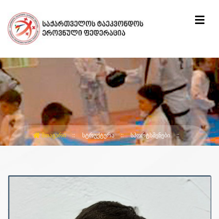
ᲛᲗᲐᲕᲐᲠᲘ
ᲡᲢᲠᲣᲥᲢᲣᲠᲐ
ᲡᲞᲝᲠᲢᲡᲛᲔᲜᲔᲑᲘ