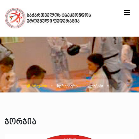
ᲛᲗᲐᲕᲐᲠᲘ
ᲡᲢᲠᲣᲥᲢᲣᲠᲐ
ᲙᲚᲣᲑᲔᲑᲘ
ჯორჯია