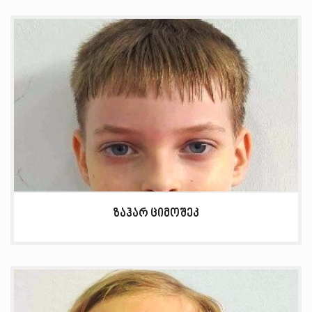
ზაჰარ ციმოშეკ