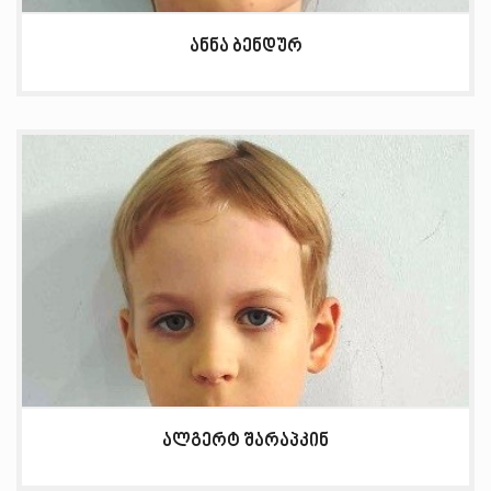
ანნა ბენდურ
ალგერტ შარაპკინ