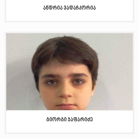
ანდრია ვადაჩკორია
გიორგი ჯაფარიძე