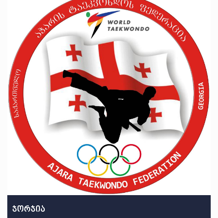
ჯორჯია