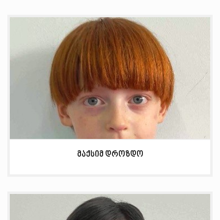
მაქსიმ დროზდო