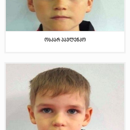
ოსკარ პავლენკო