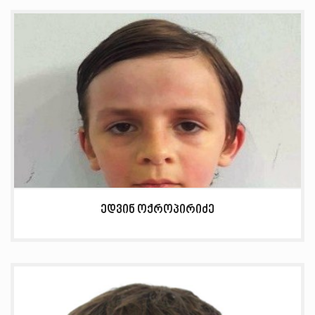
ედვინ ოქროპირიძე