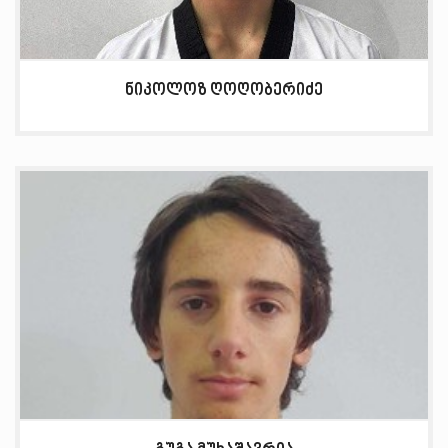
ნიკოლოზ ღოღობერიძე