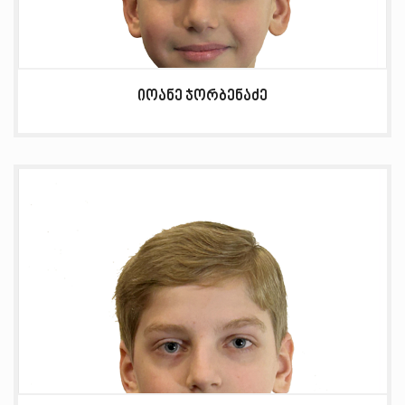
იოანე ჯორბენაძე