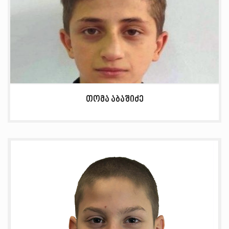
თომა აბაშიძე