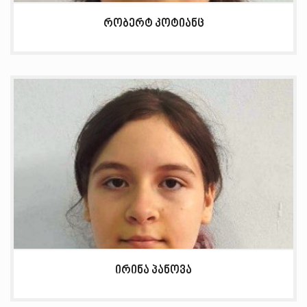
რობერტ კოტიანც
ირინა პანოვა