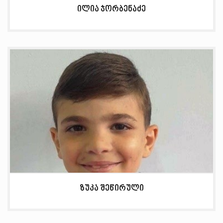
ილია ჯორბენაძე
ზუკა შეწირული