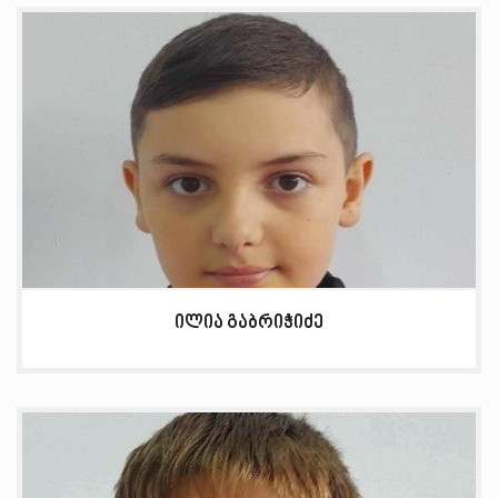
ილია გაბრიჭიძე