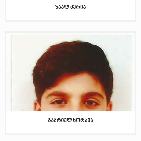
ზაალ ძერია
გაბრიელ ხორავა