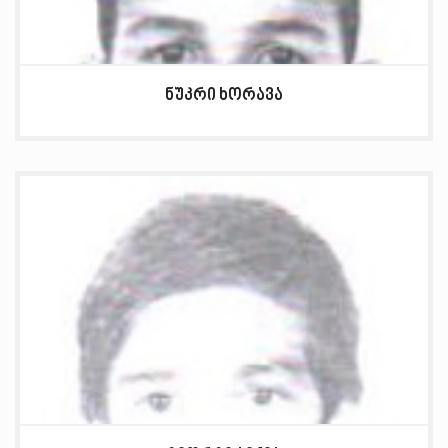
ნუკრი ხორავა