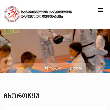
ᲛᲗᲐᲕᲐᲠᲘ
ᲡᲢᲠᲣᲥᲢᲣᲠᲐ
ᲙᲚᲣᲑᲔᲑᲘ
ჩხოროწყუ