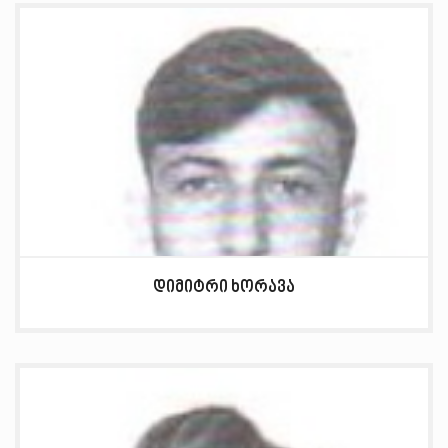
დიმიტრი ხორავა