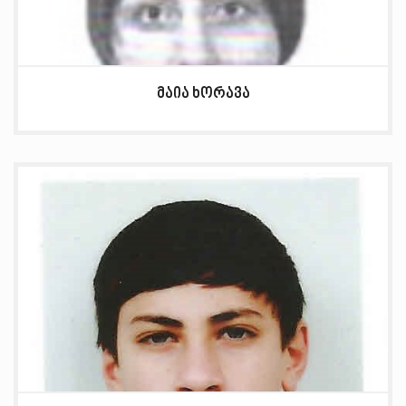
მაია ხორავა