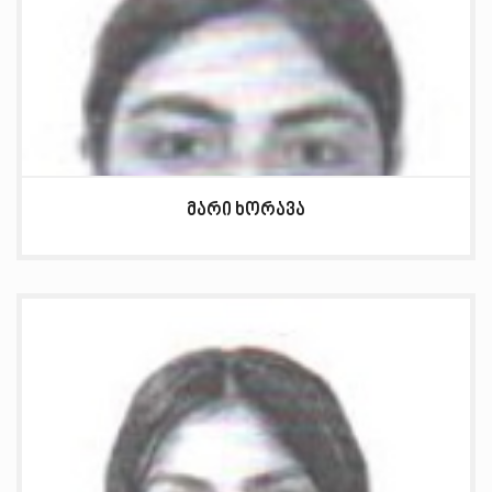
მარი ხორავა