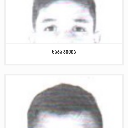
საბა ჯიქია