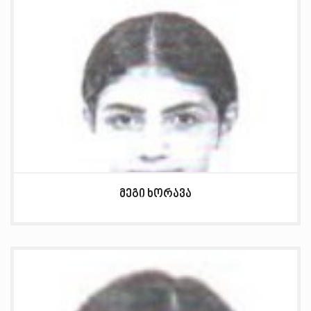
მეგი ხორავა