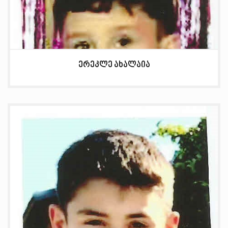
ერეკლე ახალაია