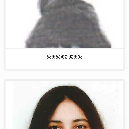
ბარბარე ძერია