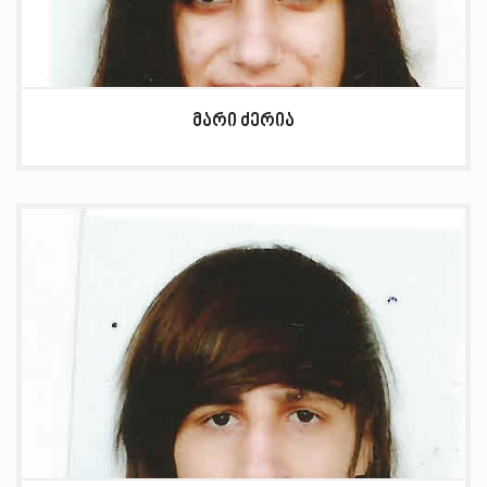
მარი ძერია