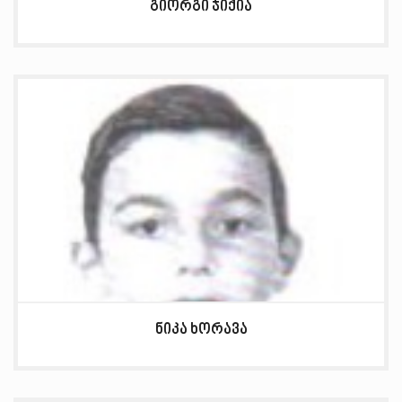
გიორგი ჯიქია
ნიკა ხორავა