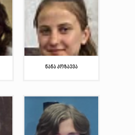
ი
ნანა კოზაევა