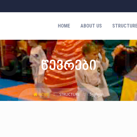
HOME
ABOUT US
STRUCTUR
წევრები
HOME
STRUCTURE
ᲬᲔᲕᲠᲔᲑᲘ