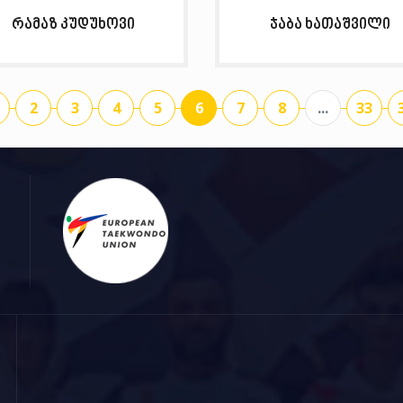
რამაზ კუდუხოვი
ჯაბა ხათაშვილი
2
3
4
5
6
7
8
...
33