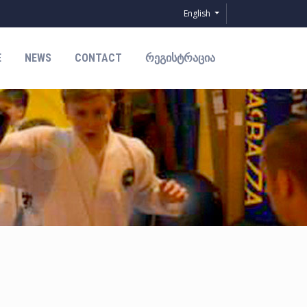
English
E
NEWS
CONTACT
ᲠᲔᲒᲘᲡᲢᲠᲐᲪᲘᲐ