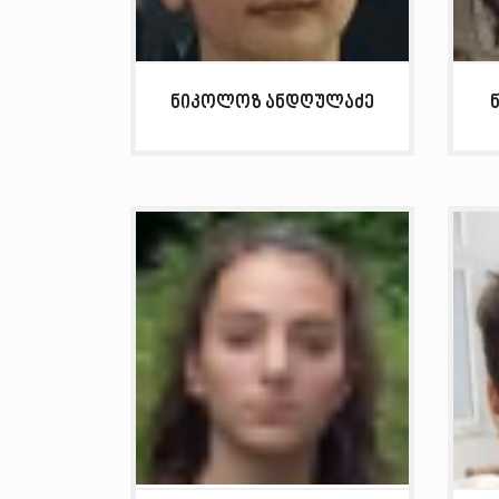
ნიკოლოზ ანდღულაძე