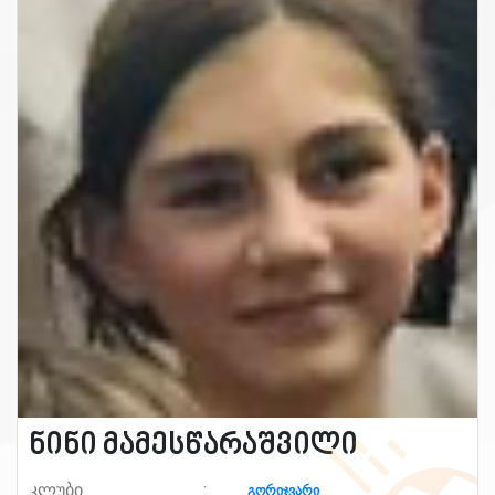
ნინი მამესწარაშვილი
კლუბი
გორიჯვარი