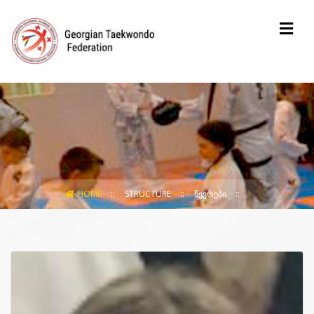
HOME
STRUCTURE
ᲬᲔᲕᲠᲔᲑᲘ