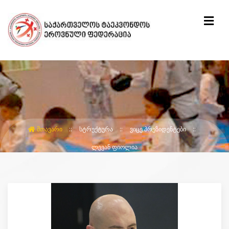
ᲛᲗᲐᲕᲐᲠᲘ
ᲡᲢᲠᲣᲥᲢᲣᲠᲐ
ᲕᲘᲪᲔ ᲞᲠᲔᲖᲘᲓᲔᲜᲢᲔᲑᲘ
ᲚᲔᲕᲐᲜ ᲤᲘᲝᲚᲘᲐ