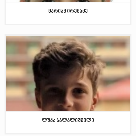
მარიამ ირემაძე
ლუკა ჯალალიშვილი