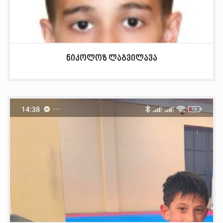
ნიკოლოზ ლაგვილავა