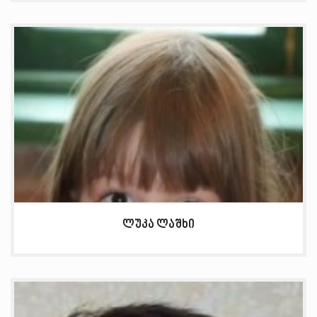
ლუკა ლაშხი