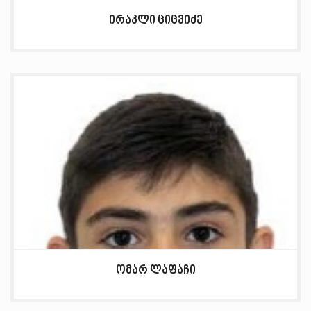
ირაკლი ციცვიძე
ომარ ლაფაჩი