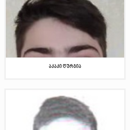
აკაკი ღურჯია