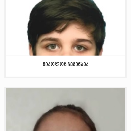
ნიკოლოზ ჩემინავა