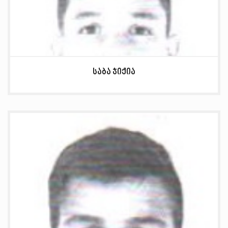
საბა ჯიქია