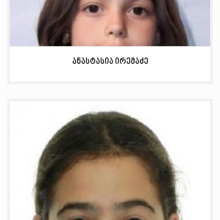
ანასტასია ირემაძე