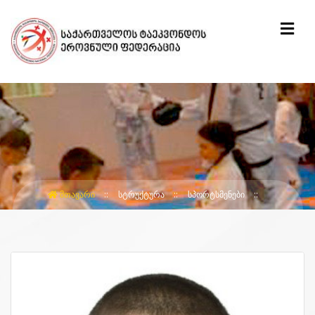
ᲛᲗᲐᲕᲐᲠᲘ
ᲡᲢᲠᲣᲥᲢᲣᲠᲐ
ᲡᲞᲝᲠᲢᲡᲛᲔᲜᲔᲑᲘ