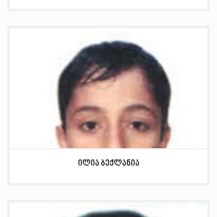
ილია ბექლანია