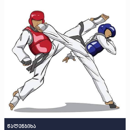
წალენჯიხა