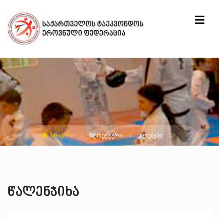
ᲛᲗᲐᲕᲐᲠᲘ
ᲡᲢᲠᲣᲥᲢᲣᲠᲐ
ᲙᲚᲣᲑᲔᲑᲘ
წალენჯიხა