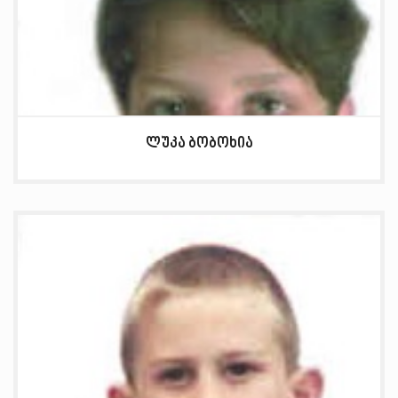
ლუკა ბობოხია