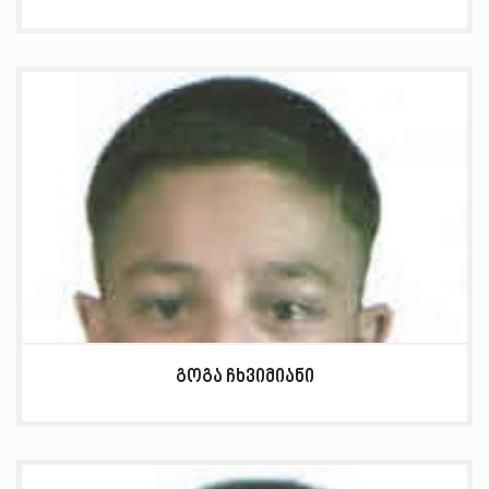
გოგა ჩხვიმიანი