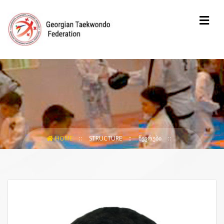
HOME
STRUCTURE
ᲬᲔᲕᲠᲔᲑᲘ