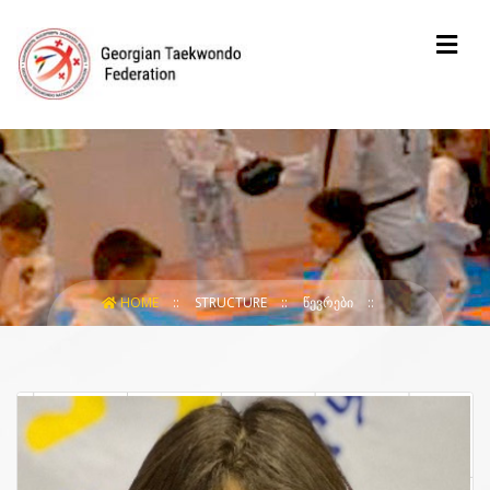
HOME
STRUCTURE
ᲬᲔᲕᲠᲔᲑᲘ