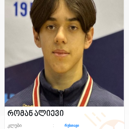
რომან ალიევი
კლუბი
რუსთავი