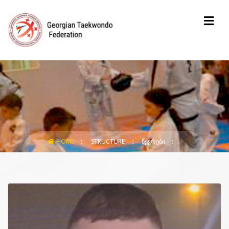
HOME
STRUCTURE
ᲬᲔᲕᲠᲔᲑᲘ