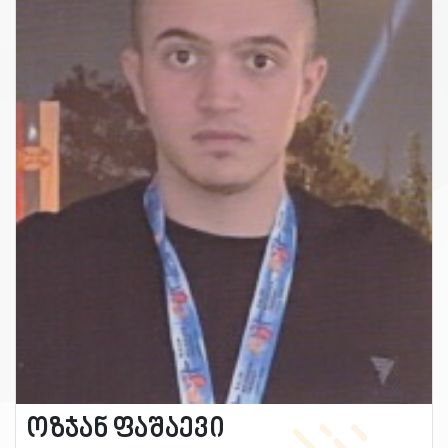
ოზჯან ფაშაევი