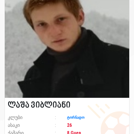
ლაშა ვიბლიანი
კლუბი
ტორნადო
ასაკი
26
ქამარი
8 Guep