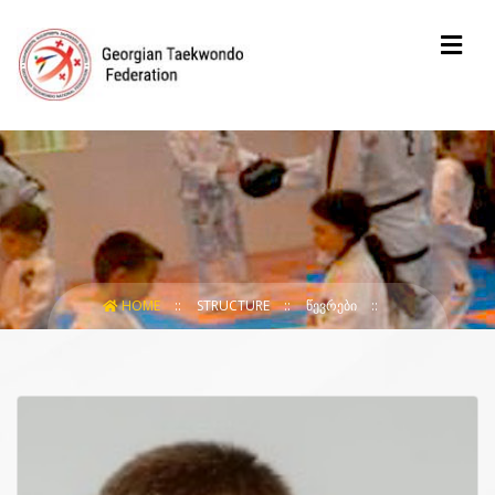
HOME
STRUCTURE
ᲬᲔᲕᲠᲔᲑᲘ