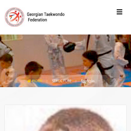
HOME
STRUCTURE
ᲬᲔᲕᲠᲔᲑᲘ