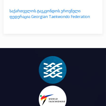
საქართველოს ტაეკვონდოს ეროვნული
ფედერაცია Georgian Taekwondo Federation