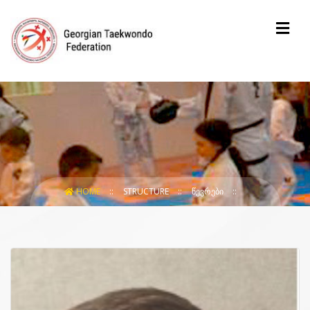
HOME
STRUCTURE
ᲬᲔᲕᲠᲔᲑᲘ