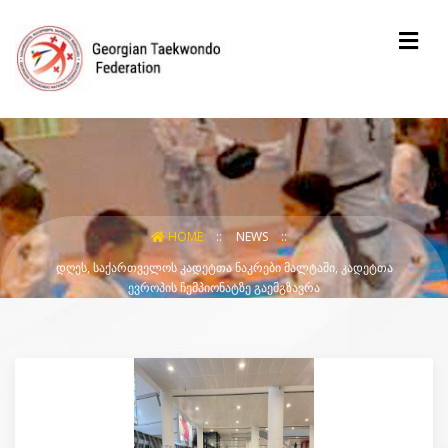
HOME
NEWS
ᲓᲦᲔᲡ, ᲡᲐᲥᲐᲠᲗᲕᲔᲚᲝᲡ ᲙᲐᲓᲔᲢᲗᲐ ᲜᲐᲙᲠᲔᲑᲘ ᲛᲐᲚᲢᲐᲨᲘ, ᲙᲐᲓᲔᲢᲗᲐ
ᲔᲕᲠᲝᲞᲘᲡ ᲩᲔᲛᲞᲘᲝᲜᲐᲢᲖᲔ ᲒᲐᲔᲛᲒᲖᲐᲕᲠᲐ