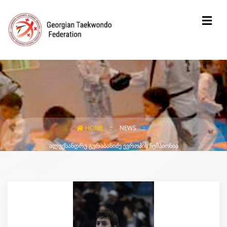
HOME
NEWS
ᲐᲚᲔᲥᲡᲐᲜᲓᲠᲔ ᲒᲣᲠᲐᲑᲐᲜᲘᲫᲔ ᲔᲕᲠᲝᲞᲘᲡ ᲩᲔᲛᲞᲘᲝᲜᲘᲐ